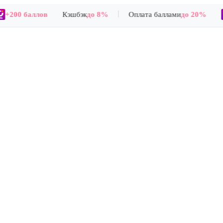
|
+200 баллов
Кэшбэк
до 8%
Оплата баллами
до 20%