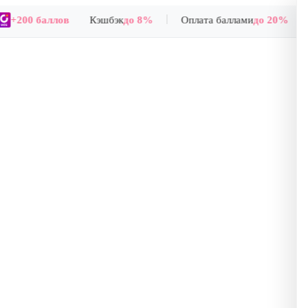
|
+200 баллов
Кэшбэк
до 8%
Оплата баллами
до 20%