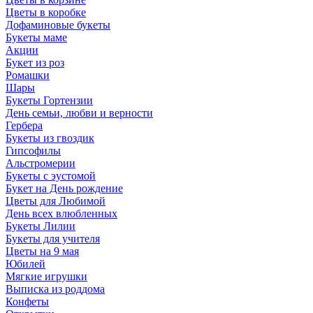
Цветы в коробке
Дофаминовые букеты
Букеты маме
Акции
Букет из роз
Ромашки
Шары
Букеты Гортензии
День семьи, любви и верности
Гербера
Букеты из гвоздик
Гипсофилы
Альстромерии
Букеты с эустомой
Букет на День рождение
Цветы для Любимой
День всех влюбленных
Букеты Лилии
Букеты для учителя
Цветы на 9 мая
Юбилей
Мягкие игрушки
Выписка из роддома
Конфеты