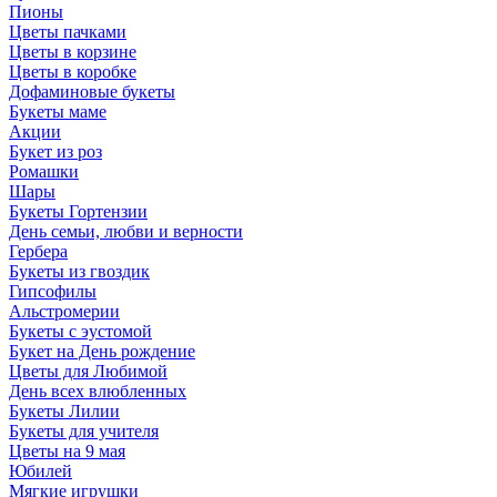
Пионы
Цветы пачками
Цветы в корзине
Цветы в коробке
Дофаминовые букеты
Букеты маме
Акции
Букет из роз
Ромашки
Шары
Букеты Гортензии
День семьи, любви и верности
Гербера
Букеты из гвоздик
Гипсофилы
Альстромерии
Букеты с эустомой
Букет на День рождение
Цветы для Любимой
День всех влюбленных
Букеты Лилии
Букеты для учителя
Цветы на 9 мая
Юбилей
Мягкие игрушки