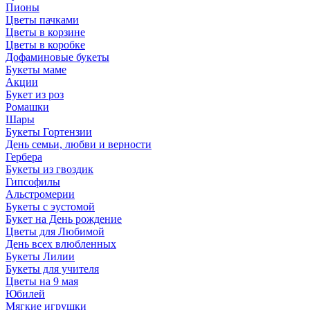
Пионы
Цветы пачками
Цветы в корзине
Цветы в коробке
Дофаминовые букеты
Букеты маме
Акции
Букет из роз
Ромашки
Шары
Букеты Гортензии
День семьи, любви и верности
Гербера
Букеты из гвоздик
Гипсофилы
Альстромерии
Букеты с эустомой
Букет на День рождение
Цветы для Любимой
День всех влюбленных
Букеты Лилии
Букеты для учителя
Цветы на 9 мая
Юбилей
Мягкие игрушки