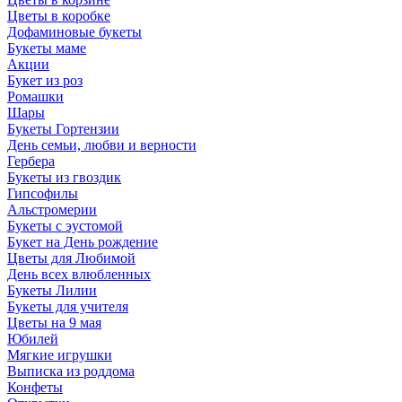
Цветы в коробке
Дофаминовые букеты
Букеты маме
Акции
Букет из роз
Ромашки
Шары
Букеты Гортензии
День семьи, любви и верности
Гербера
Букеты из гвоздик
Гипсофилы
Альстромерии
Букеты с эустомой
Букет на День рождение
Цветы для Любимой
День всех влюбленных
Букеты Лилии
Букеты для учителя
Цветы на 9 мая
Юбилей
Мягкие игрушки
Выписка из роддома
Конфеты