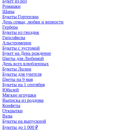
Букет из роз
Ромашки
Шары
Букеты Гортензии
День семьи, любви и верности
Гербера
Букеты из гвоздик
Гипсофилы
Альстромерии
Букеты с эустомой
Букет на День рождение
Цветы для Любимой
День всех влюбленных
Букеты Лилии
Букеты для учителя
Цветы на 9 мая
Букеты на 1 сентября
Юбилей
Мягкие игрушки
Выписка из роддома
Конфеты
Открытки
Вазы
Букеты на выпускной
Букеты до 1 000 ₽