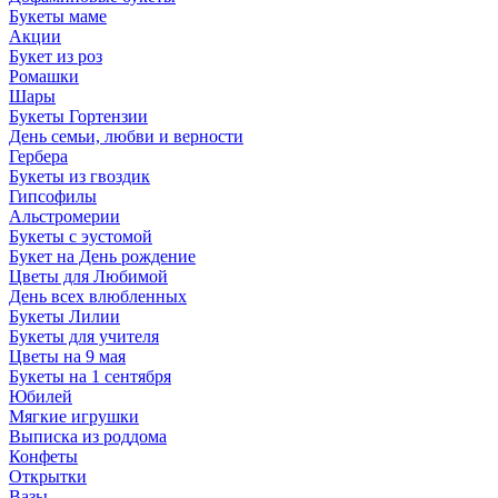
Букеты маме
Акции
Букет из роз
Ромашки
Шары
Букеты Гортензии
День семьи, любви и верности
Гербера
Букеты из гвоздик
Гипсофилы
Альстромерии
Букеты с эустомой
Букет на День рождение
Цветы для Любимой
День всех влюбленных
Букеты Лилии
Букеты для учителя
Цветы на 9 мая
Букеты на 1 сентября
Юбилей
Мягкие игрушки
Выписка из роддома
Конфеты
Открытки
Вазы