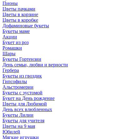
Пионы
Цветы пачками
Цветы в корзине
Цветы в коробке
Дофаминовые букеты
Букеты маме
Акции
Букет из роз
Ромашки
Шары
Букеты Гортензии
День семьи, любви и верности
Гербера
Букеты из гвоздик
Гипсофилы
Альстромерии
Букеты с эустомой
Букет на День рождение
Цветы для Любимой
День всех влюбленных
Букеты Лилии
Букеты для учителя
Цветы на 9 мая
Юбилей
Мягкие игрушки