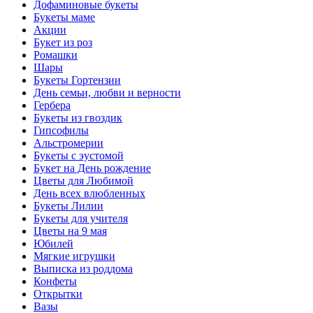
Дофаминовые букеты
Букеты маме
Акции
Букет из роз
Ромашки
Шары
Букеты Гортензии
День семьи, любви и верности
Гербера
Букеты из гвоздик
Гипсофилы
Альстромерии
Букеты с эустомой
Букет на День рождение
Цветы для Любимой
День всех влюбленных
Букеты Лилии
Букеты для учителя
Цветы на 9 мая
Юбилей
Мягкие игрушки
Выписка из роддома
Конфеты
Открытки
Вазы