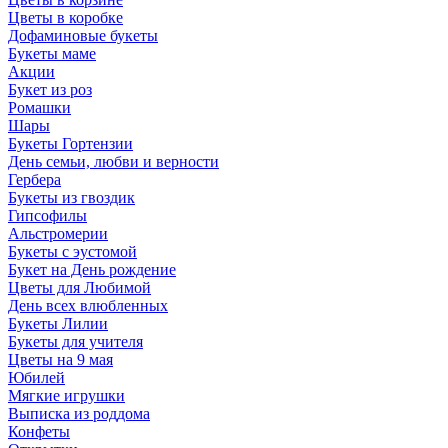
Цветы в коробке
Дофаминовые букеты
Букеты маме
Акции
Букет из роз
Ромашки
Шары
Букеты Гортензии
День семьи, любви и верности
Гербера
Букеты из гвоздик
Гипсофилы
Альстромерии
Букеты с эустомой
Букет на День рождение
Цветы для Любимой
День всех влюбленных
Букеты Лилии
Букеты для учителя
Цветы на 9 мая
Юбилей
Мягкие игрушки
Выписка из роддома
Конфеты