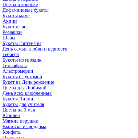
Цветы в коробке
Дофаминовые букеты
Букеты маме
Акции
Букет из роз
Ромашки
Шары
Букеты Гортензии
День семьи, любви и верности
Гербера
Букеты из гвоздик
Гипсофилы
Альстромерии
Букеты с эустомой
Букет на День рождение
Цветы для Любимой
День всех влюбленных
Букеты Лилии
Букеты для учителя
Цветы на 9 мая
Юбилей
Мягкие игрушки
Выписка из роддома
Конфеты
Открытки