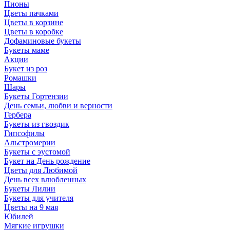
Пионы
Цветы пачками
Цветы в корзине
Цветы в коробке
Дофаминовые букеты
Букеты маме
Акции
Букет из роз
Ромашки
Шары
Букеты Гортензии
День семьи, любви и верности
Гербера
Букеты из гвоздик
Гипсофилы
Альстромерии
Букеты с эустомой
Букет на День рождение
Цветы для Любимой
День всех влюбленных
Букеты Лилии
Букеты для учителя
Цветы на 9 мая
Юбилей
Мягкие игрушки