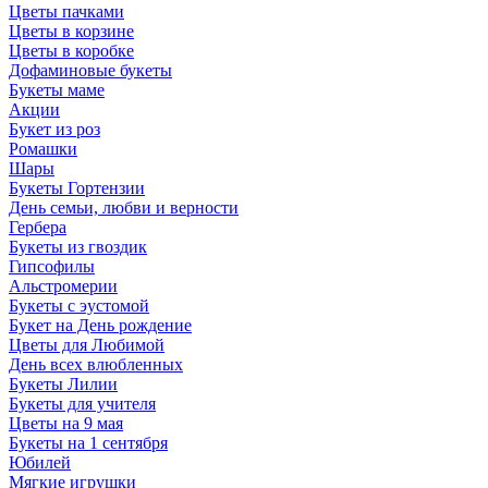
Цветы пачками
Цветы в корзине
Цветы в коробке
Дофаминовые букеты
Букеты маме
Акции
Букет из роз
Ромашки
Шары
Букеты Гортензии
День семьи, любви и верности
Гербера
Букеты из гвоздик
Гипсофилы
Альстромерии
Букеты с эустомой
Букет на День рождение
Цветы для Любимой
День всех влюбленных
Букеты Лилии
Букеты для учителя
Цветы на 9 мая
Букеты на 1 сентября
Юбилей
Мягкие игрушки