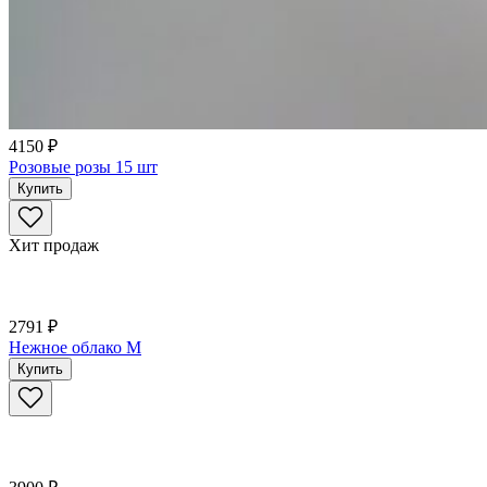
4150 ₽
Розовые розы 15 шт
Купить
Хит продаж
2791 ₽
Нежное облако M
Купить