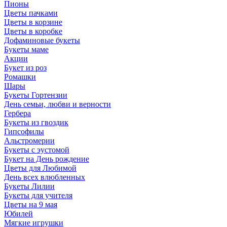
Пионы
Цветы пачками
Цветы в корзине
Цветы в коробке
Дофаминовые букеты
Букеты маме
Акции
Букет из роз
Ромашки
Шары
Букеты Гортензии
День семьи, любви и верности
Гербера
Букеты из гвоздик
Гипсофилы
Альстромерии
Букеты с эустомой
Букет на День рождение
Цветы для Любимой
День всех влюбленных
Букеты Лилии
Букеты для учителя
Цветы на 9 мая
Юбилей
Мягкие игрушки