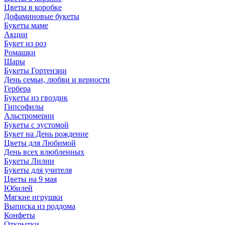
Цветы в коробке
Дофаминовые букеты
Букеты маме
Акции
Букет из роз
Ромашки
Шары
Букеты Гортензии
День семьи, любви и верности
Гербера
Букеты из гвоздик
Гипсофилы
Альстромерии
Букеты с эустомой
Букет на День рождение
Цветы для Любимой
День всех влюбленных
Букеты Лилии
Букеты для учителя
Цветы на 9 мая
Юбилей
Мягкие игрушки
Выписка из роддома
Конфеты
Открытки