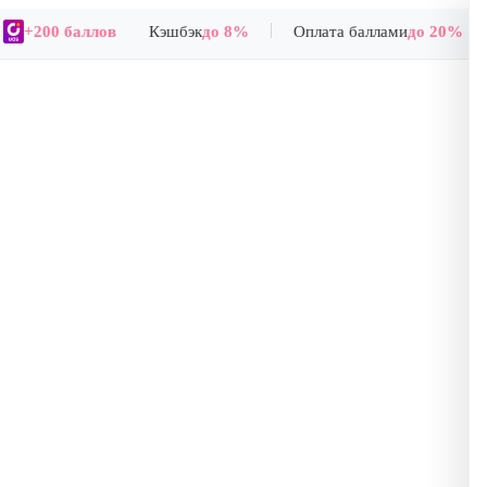
|
+200 баллов
Кэшбэк
до 8%
Оплата баллами
до 20%