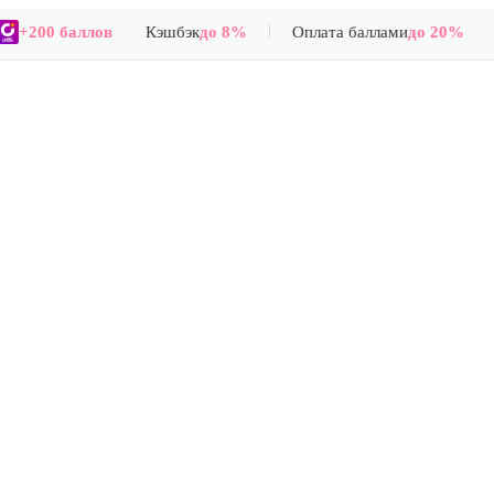
|
+200 баллов
Кэшбэк
до 8%
Оплата баллами
до 20%