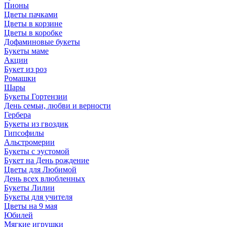
Пионы
Цветы пачками
Цветы в корзине
Цветы в коробке
Дофаминовые букеты
Букеты маме
Акции
Букет из роз
Ромашки
Шары
Букеты Гортензии
День семьи, любви и верности
Гербера
Букеты из гвоздик
Гипсофилы
Альстромерии
Букеты с эустомой
Букет на День рождение
Цветы для Любимой
День всех влюбленных
Букеты Лилии
Букеты для учителя
Цветы на 9 мая
Юбилей
Мягкие игрушки