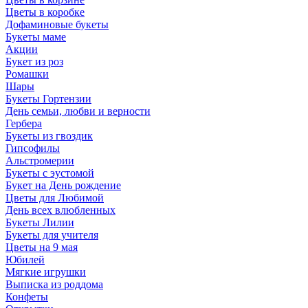
Цветы в коробке
Дофаминовые букеты
Букеты маме
Акции
Букет из роз
Ромашки
Шары
Букеты Гортензии
День семьи, любви и верности
Гербера
Букеты из гвоздик
Гипсофилы
Альстромерии
Букеты с эустомой
Букет на День рождение
Цветы для Любимой
День всех влюбленных
Букеты Лилии
Букеты для учителя
Цветы на 9 мая
Юбилей
Мягкие игрушки
Выписка из роддома
Конфеты