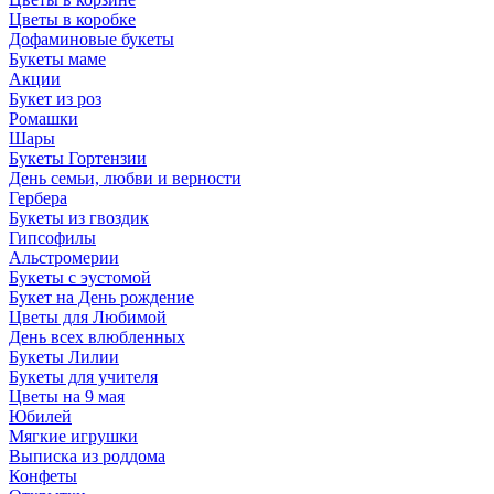
Цветы в коробке
Дофаминовые букеты
Букеты маме
Акции
Букет из роз
Ромашки
Шары
Букеты Гортензии
День семьи, любви и верности
Гербера
Букеты из гвоздик
Гипсофилы
Альстромерии
Букеты с эустомой
Букет на День рождение
Цветы для Любимой
День всех влюбленных
Букеты Лилии
Букеты для учителя
Цветы на 9 мая
Юбилей
Мягкие игрушки
Выписка из роддома
Конфеты