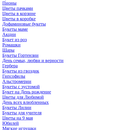
Пионы
Цветы пачками
Цветы в корзине
Цветы в коробке
Дофаминовые букеты
Букеты маме
Акции
Букет из роз
Ромашки
Шары
Букеты Гортензии
День семьи, любви и верности
Гербера
Букеты из гвоздик
Гипсофилы
Альстромерии
Букеты с эустомой
Букет на День рождение
Цветы для Любимой
День всех влюбленных
Букеты Лилии
Букеты для учителя
Цветы на 9 мая
Юбилей
Мягкие игрушки