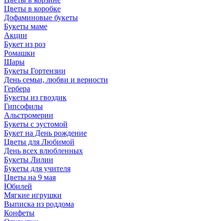
Цветы в коробке
Дофаминовые букеты
Букеты маме
Акции
Букет из роз
Ромашки
Шары
Букеты Гортензии
День семьи, любви и верности
Гербера
Букеты из гвоздик
Гипсофилы
Альстромерии
Букеты с эустомой
Букет на День рождение
Цветы для Любимой
День всех влюбленных
Букеты Лилии
Букеты для учителя
Цветы на 9 мая
Юбилей
Мягкие игрушки
Выписка из роддома
Конфеты