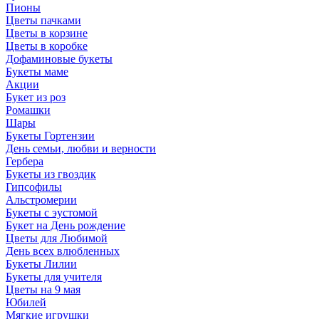
Пионы
Цветы пачками
Цветы в корзине
Цветы в коробке
Дофаминовые букеты
Букеты маме
Акции
Букет из роз
Ромашки
Шары
Букеты Гортензии
День семьи, любви и верности
Гербера
Букеты из гвоздик
Гипсофилы
Альстромерии
Букеты с эустомой
Букет на День рождение
Цветы для Любимой
День всех влюбленных
Букеты Лилии
Букеты для учителя
Цветы на 9 мая
Юбилей
Мягкие игрушки