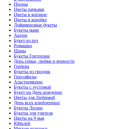
Пионы
Цветы пачками
Цветы в корзине
Цветы в коробке
Дофаминовые букеты
Букеты маме
Акции
Букет из роз
Ромашки
Шары
Букеты Гортензии
День семьи, любви и верности
Гербера
Букеты из гвоздик
Гипсофилы
Альстромерии
Букеты с эустомой
Букет на День рождение
Цветы для Любимой
День всех влюбленных
Букеты Лилии
Букеты для учителя
Цветы на 9 мая
Юбилей
Мягкие игрушки