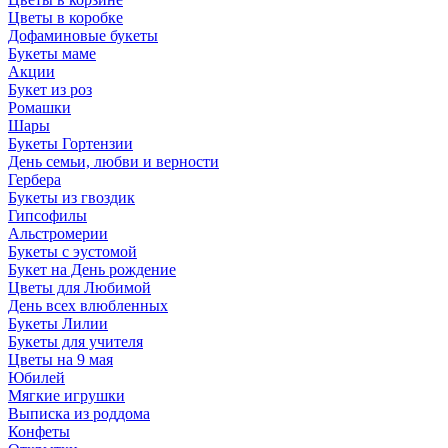
Цветы в коробке
Дофаминовые букеты
Букеты маме
Акции
Букет из роз
Ромашки
Шары
Букеты Гортензии
День семьи, любви и верности
Гербера
Букеты из гвоздик
Гипсофилы
Альстромерии
Букеты с эустомой
Букет на День рождение
Цветы для Любимой
День всех влюбленных
Букеты Лилии
Букеты для учителя
Цветы на 9 мая
Юбилей
Мягкие игрушки
Выписка из роддома
Конфеты