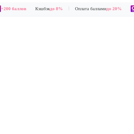
|
+200 баллов
Кэшбэк
до 8%
Оплата баллами
до 20%