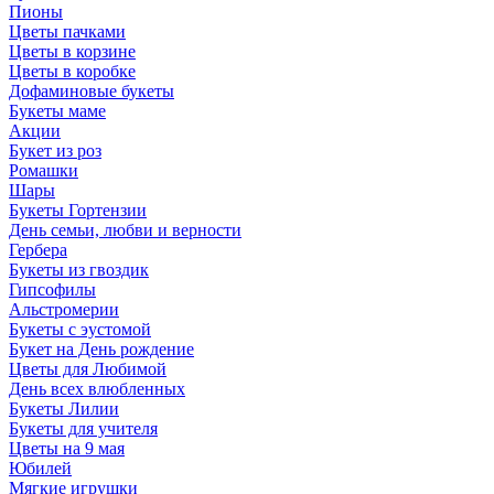
Пионы
Цветы пачками
Цветы в корзине
Цветы в коробке
Дофаминовые букеты
Букеты маме
Акции
Букет из роз
Ромашки
Шары
Букеты Гортензии
День семьи, любви и верности
Гербера
Букеты из гвоздик
Гипсофилы
Альстромерии
Букеты с эустомой
Букет на День рождение
Цветы для Любимой
День всех влюбленных
Букеты Лилии
Букеты для учителя
Цветы на 9 мая
Юбилей
Мягкие игрушки