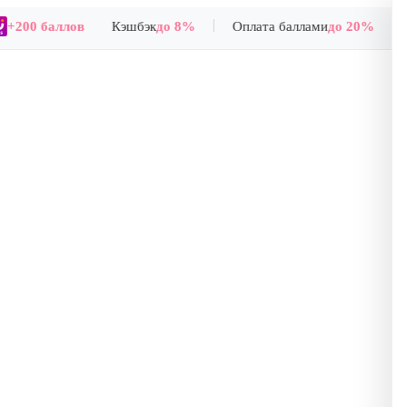
|
+200 баллов
Кэшбэк
до 8%
Оплата баллами
до 20%