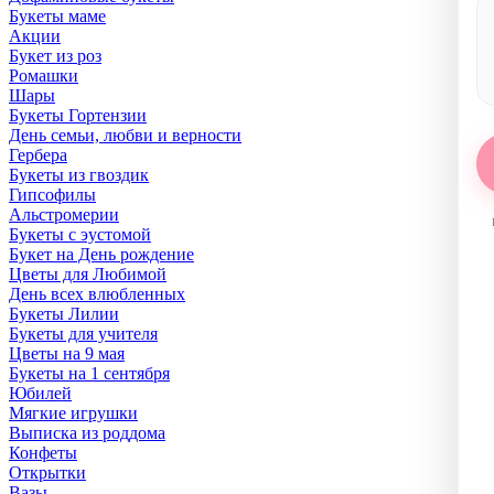
Букеты маме
Акции
Букет из роз
Ромашки
Шары
Букеты Гортензии
День семьи, любви и верности
Гербера
Букеты из гвоздик
Гипсофилы
Альстромерии
Букеты с эустомой
Букет на День рождение
Цветы для Любимой
День всех влюбленных
Букеты Лилии
Букеты для учителя
Цветы на 9 мая
Букеты на 1 сентября
Юбилей
Мягкие игрушки
Выписка из роддома
Конфеты
Открытки
Вазы