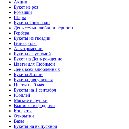
Акции
Букет из роз
Ромашки
Шары
Букеты Гортензии
День семьи, любви и верности
Гербера
Букеты из гвоздик
Гипсофилы
Альстромерии
Букеты с эустомой
Букет на День рождение
Цветы для Любимой
День всех влюбленных
Букеты Лилии
Букеты для учителя
Цветы на 9 мая
Букеты на 1 сентября
Юбилей
Мягкие игрушки
Выписка из роддома
Конфеты
Открытки
Вазы
Букеты на выпускной