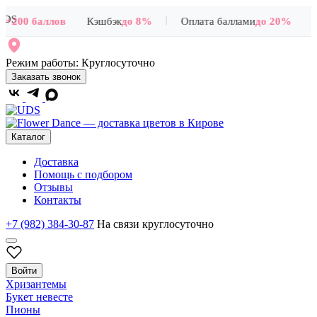
|
+200 баллов
Кэшбэк
до 8%
Оплата баллами
до 20%
Режим работы:
Круглосуточно
Заказать звонок
Каталог
Доставка
Помощь с подбором
Отзывы
Контакты
+7 (982) 384-30-87
На связи круглосуточно
Войти
Хризантемы
Букет невесте
Пионы