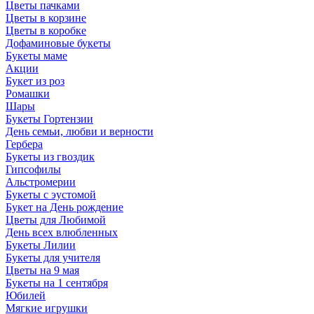
Цветы пачками
Цветы в корзине
Цветы в коробке
Дофаминовые букеты
Букеты маме
Акции
Букет из роз
Ромашки
Шары
Букеты Гортензии
День семьи, любви и верности
Гербера
Букеты из гвоздик
Гипсофилы
Альстромерии
Букеты с эустомой
Букет на День рождение
Цветы для Любимой
День всех влюбленных
Букеты Лилии
Букеты для учителя
Цветы на 9 мая
Букеты на 1 сентября
Юбилей
Мягкие игрушки