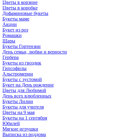
Цветы в корзине
Цветы в коробке
Дофаминовые букеты
Букеты маме
Акции
Букет из роз
Ромашки
Шары
Букеты Гортензии
День семьи, любви и верности
Гербера
Букеты из гвоздик
Гипсофилы
Альстромерии
Букеты с эустомой
Букет на День рождение
Цветы для Любимой
День всех влюбленных
Букеты Лилии
Букеты для учителя
Цветы на 9 мая
Букеты на 1 сентября
Юбилей
Мягкие игрушки
Выписка из роддома