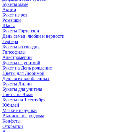
Букеты маме
Акции
Букет из роз
Ромашки
Шары
Букеты Гортензии
День семьи, любви и верности
Гербера
Букеты из гвоздик
Гипсофилы
Альстромерии
Букеты с эустомой
Букет на День рождение
Цветы для Любимой
День всех влюбленных
Букеты Лилии
Букеты для учителя
Цветы на 9 мая
Букеты на 1 сентября
Юбилей
Мягкие игрушки
Выписка из роддома
Конфеты
Открытки
Вазы