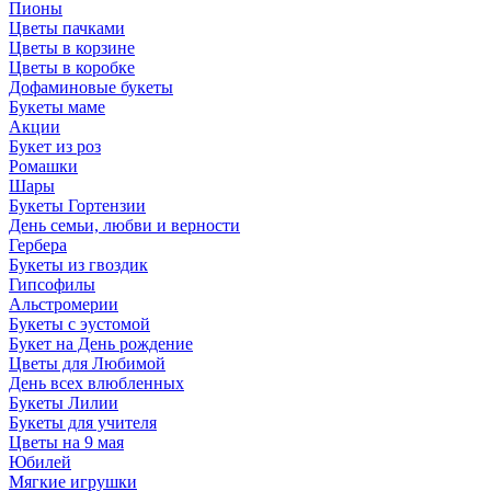
Пионы
Цветы пачками
Цветы в корзине
Цветы в коробке
Дофаминовые букеты
Букеты маме
Акции
Букет из роз
Ромашки
Шары
Букеты Гортензии
День семьи, любви и верности
Гербера
Букеты из гвоздик
Гипсофилы
Альстромерии
Букеты с эустомой
Букет на День рождение
Цветы для Любимой
День всех влюбленных
Букеты Лилии
Букеты для учителя
Цветы на 9 мая
Юбилей
Мягкие игрушки