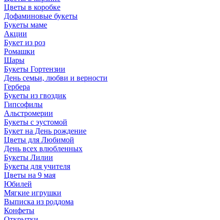
Цветы в коробке
Дофаминовые букеты
Букеты маме
Акции
Букет из роз
Ромашки
Шары
Букеты Гортензии
День семьи, любви и верности
Гербера
Букеты из гвоздик
Гипсофилы
Альстромерии
Букеты с эустомой
Букет на День рождение
Цветы для Любимой
День всех влюбленных
Букеты Лилии
Букеты для учителя
Цветы на 9 мая
Юбилей
Мягкие игрушки
Выписка из роддома
Конфеты
Открытки