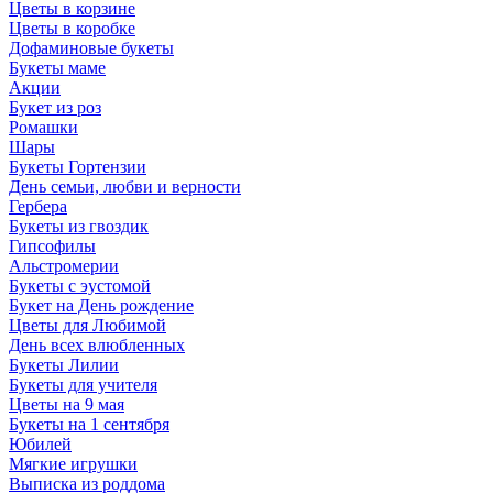
Цветы в корзине
Цветы в коробке
Дофаминовые букеты
Букеты маме
Акции
Букет из роз
Ромашки
Шары
Букеты Гортензии
День семьи, любви и верности
Гербера
Букеты из гвоздик
Гипсофилы
Альстромерии
Букеты с эустомой
Букет на День рождение
Цветы для Любимой
День всех влюбленных
Букеты Лилии
Букеты для учителя
Цветы на 9 мая
Букеты на 1 сентября
Юбилей
Мягкие игрушки
Выписка из роддома