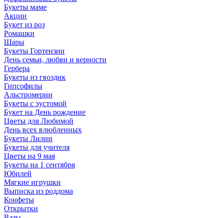
Букеты маме
Акции
Букет из роз
Ромашки
Шары
Букеты Гортензии
День семьи, любви и верности
Гербера
Букеты из гвоздик
Гипсофилы
Альстромерии
Букеты с эустомой
Букет на День рождение
Цветы для Любимой
День всех влюбленных
Букеты Лилии
Букеты для учителя
Цветы на 9 мая
Букеты на 1 сентября
Юбилей
Мягкие игрушки
Выписка из роддома
Конфеты
Открытки
Вазы