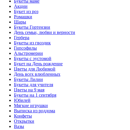
Букеты маме
Акции
Букет из роз
Ромашки
Шары
Букеты Гортензии
День семьи, любви и верности
Гербера
Букеты из гвоздик
Гипсофилы
Альстромерии
Букеты с эустомой
Букет на День рождение
Цветы для Любимой
День всех влюбленных
Букеты Лилии
Букеты для учителя
Цветы на 9 мая
Букеты на 1 сентября
Юбилей
Мягкие игрушки
Выписка из роддома
Конфеты
Открытки
Вазы