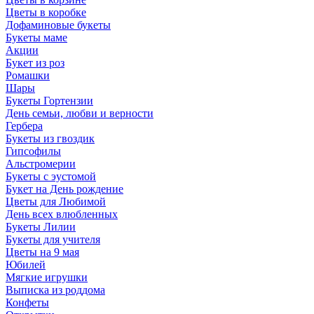
Цветы в коробке
Дофаминовые букеты
Букеты маме
Акции
Букет из роз
Ромашки
Шары
Букеты Гортензии
День семьи, любви и верности
Гербера
Букеты из гвоздик
Гипсофилы
Альстромерии
Букеты с эустомой
Букет на День рождение
Цветы для Любимой
День всех влюбленных
Букеты Лилии
Букеты для учителя
Цветы на 9 мая
Юбилей
Мягкие игрушки
Выписка из роддома
Конфеты