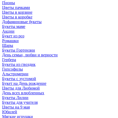
Пионы
Цветы пачками
Цветы в корзине
Цветы в коробке
Дофаминовые букеты
Букеты маме
Акции
Букет из роз
Ромашки
Шары
Букеты Гортензии
День семьи, любви и верности
Гербера
Букеты из гвоздик
Гипсофилы
Альстромерии
Букеты с эустомой
Букет на День рождение
Цветы для Любимой
День всех влюбленных
Букеты Лилии
Букеты для учителя
Цветы на 9 мая
Юбилей
Мягкие игрушки