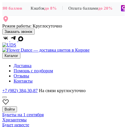
|
00 баллов
Кэшбэк
до 8%
Оплата баллами
до 20%
+2
Режим работы:
Круглосуточно
Заказать звонок
Каталог
Доставка
Помощь с подбором
Отзывы
Контакты
+7 (982) 384-30-87
На связи круглосуточно
Войти
Букеты на 1 сентября
Хризантемы
Букет невесте